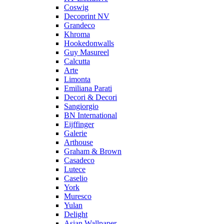
Coswig
Decoprint NV
Grandeco
Khroma
Hookedonwalls
Guy Masureel
Calcutta
Arte
Limonta
Emiliana Parati
Decori & Decori
Sangiorgio
BN International
Eijffinger
Galerie
Arthouse
Graham & Brown
Casadeco
Lutece
Caselio
York
Muresco
Yulan
Delight
Asian Wallpaper