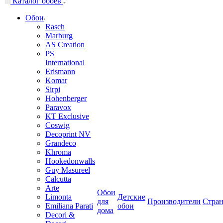
Каталог обоев
Обои
Rasch
Marburg
AS Creation
PS
International
Erismann
Komar
Sirpi
Hohenberger
Paravox
KT Exclusive
Coswig
Decoprint NV
Grandeco
Khroma
Hookedonwalls
Guy Masureel
Calcutta
Arte
Обои
Limonta
Детские
для
Производители
Стра
Emiliana Parati
обои
дома
Decori &