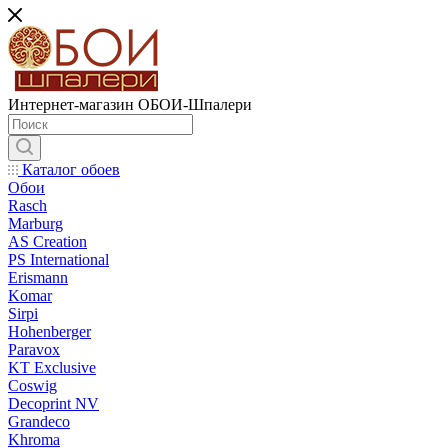
Интернет-магазин ОБОИ-Шпалери
Каталог обоев
Обои
Rasch
Marburg
AS Creation
PS International
Erismann
Komar
Sirpi
Hohenberger
Paravox
KT Exclusive
Coswig
Decoprint NV
Grandeco
Khroma