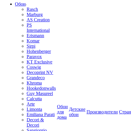
Обои
Rasch
Marburg
AS Creation
PS
International
Erismann
Komar
Sirpi
Hohenberger
Paravox
KT Exclusive
Coswig
Decoprint NV
Grandeco
Khroma
Hookedonwalls
Guy Masureel
Calcutta
Arte
Обои
Limonta
Детские
для
Производители
Стра
Emiliana Parati
обои
дома
Decori &
Decori
Sangiorgio