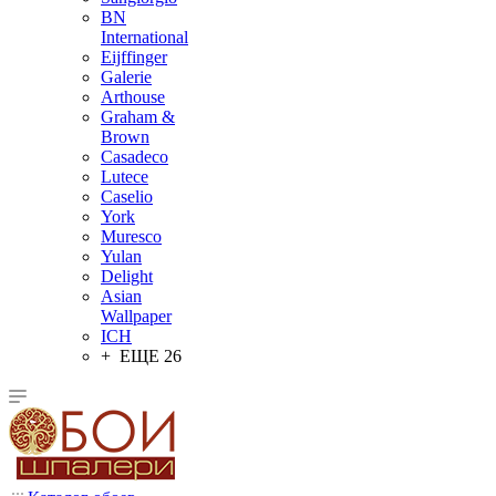
BN
International
Eijffinger
Galerie
Arthouse
Graham &
Brown
Casadeco
Lutece
Caselio
York
Muresco
Yulan
Delight
Asian
Wallpaper
ICH
+ ЕЩЕ 26