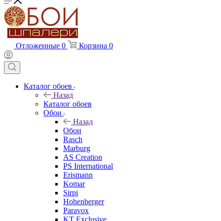
Отложенные
0
Корзина
0
Каталог обоев
Назад
Каталог обоев
Обои
Назад
Обои
Rasch
Marburg
AS Creation
PS International
Erismann
Komar
Sirpi
Hohenberger
Paravox
KT Exclusive