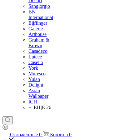
Decori
Sangiorgio
BN
International
Eijffinger
Galerie
Arthouse
Graham &
Brown
Casadeco
Lutece
Caselio
York
Muresco
Yulan
Delight
Asian
Wallpaper
ICH
+ ЕЩЕ 26
Отложенные
0
Корзина
0