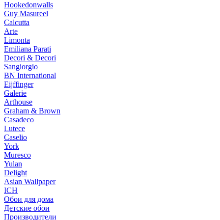
Hookedonwalls
Guy Masureel
Calcutta
Arte
Limonta
Emiliana Parati
Decori & Decori
Sangiorgio
BN International
Eijffinger
Galerie
Arthouse
Graham & Brown
Casadeco
Lutece
Caselio
York
Muresco
Yulan
Delight
Asian Wallpaper
ICH
Обои для дома
Детские обои
Производители