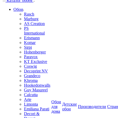
Каталог обоев
Обои
Rasch
Marburg
AS Creation
PS
International
Erismann
Komar
Sirpi
Hohenberger
Paravox
KT Exclusive
Coswig
Decoprint NV
Grandeco
Khroma
Hookedonwalls
Guy Masureel
Calcutta
Arte
Обои
Limonta
Детские
для
Производители
Стра
Emiliana Parati
обои
дома
Decori &