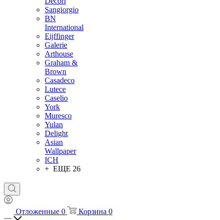
Decori
Sangiorgio
BN
International
Eijffinger
Galerie
Arthouse
Graham &
Brown
Casadeco
Lutece
Caselio
York
Muresco
Yulan
Delight
Asian
Wallpaper
ICH
+ ЕЩЕ 26
Отложенные
0
Корзина
0