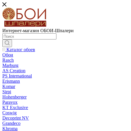
Интернет-магазин ОБОИ-Шпалери
Каталог обоев
Обои
Rasch
Marburg
AS Creation
PS International
Erismann
Komar
Sirpi
Hohenberger
Paravox
KT Exclusive
Coswig
Decoprint NV
Grandeco
Khroma