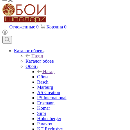
Отложенные
0
Корзина
0
Каталог обоев
Назад
Каталог обоев
Обои
Назад
Обои
Rasch
Marburg
AS Creation
PS International
Erismann
Komar
Sirpi
Hohenberger
Paravox
KT Exclusive