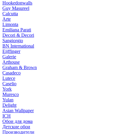
Hookedonwalls
Guy Masureel
Calcutta
Arte
Limonta
Emiliana Parati
Decori & Decori
Sangiorgio
BN International
Eijffinger
Galerie
Arthouse
Graham & Brown
Casadeco
Lutece
Caselio
York
Muresco
Yulan
Delight
Asian Wallpaper
ICH
Обои для дома
Детские обои
Производители