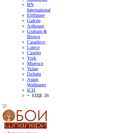
BN
International
Eijffinger
Galerie
Arthouse
Graham &
Brown
Casadeco
Lutece
Caselio
York
Muresco
Yulan
Delight
Asian
Wallpaper
ICH
+ ЕЩЕ 26