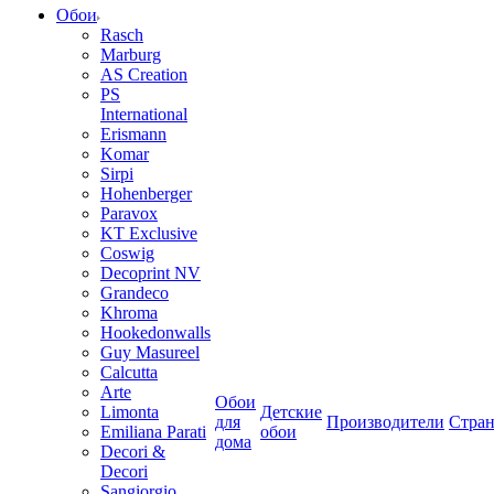
Обои
Rasch
Marburg
AS Creation
PS
International
Erismann
Komar
Sirpi
Hohenberger
Paravox
KT Exclusive
Coswig
Decoprint NV
Grandeco
Khroma
Hookedonwalls
Guy Masureel
Calcutta
Arte
Обои
Limonta
Детские
для
Производители
Стра
Emiliana Parati
обои
дома
Decori &
Decori
Sangiorgio