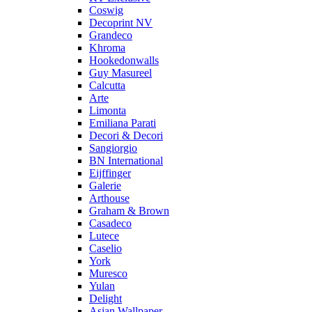
Coswig
Decoprint NV
Grandeco
Khroma
Hookedonwalls
Guy Masureel
Calcutta
Arte
Limonta
Emiliana Parati
Decori & Decori
Sangiorgio
BN International
Eijffinger
Galerie
Arthouse
Graham & Brown
Casadeco
Lutece
Caselio
York
Muresco
Yulan
Delight
Asian Wallpaper