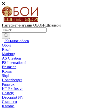
Интернет-магазин ОБОИ-Шпалери
Каталог обоев
Обои
Rasch
Marburg
AS Creation
PS International
Erismann
Komar
Sirpi
Hohenberger
Paravox
KT Exclusive
Coswig
Decoprint NV
Grandeco
Khroma