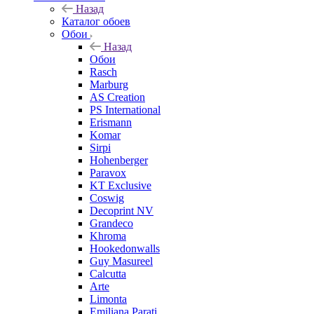
Назад
Каталог обоев
Обои
Назад
Обои
Rasch
Marburg
AS Creation
PS International
Erismann
Komar
Sirpi
Hohenberger
Paravox
KT Exclusive
Coswig
Decoprint NV
Grandeco
Khroma
Hookedonwalls
Guy Masureel
Calcutta
Arte
Limonta
Emiliana Parati