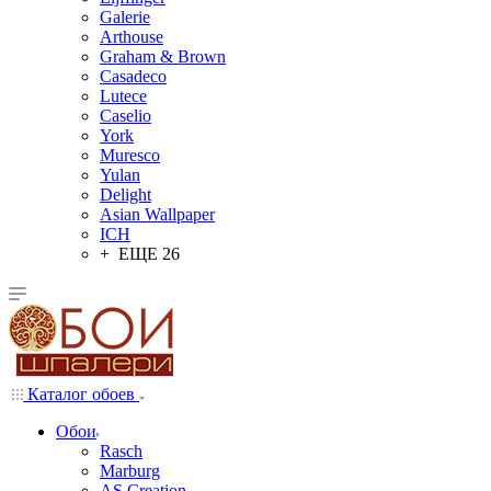
Galerie
Arthouse
Graham & Brown
Casadeco
Lutece
Caselio
York
Muresco
Yulan
Delight
Asian Wallpaper
ICH
+ ЕЩЕ 26
Каталог обоев
Обои
Rasch
Marburg
AS Creation