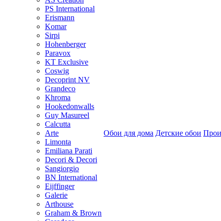
PS International
Erismann
Komar
Sirpi
Hohenberger
Paravox
KT Exclusive
Coswig
Decoprint NV
Grandeco
Khroma
Hookedonwalls
Guy Masureel
Calcutta
Arte
Обои для дома
Детские обои
Прои
Limonta
Emiliana Parati
Decori & Decori
Sangiorgio
BN International
Eijffinger
Galerie
Arthouse
Graham & Brown