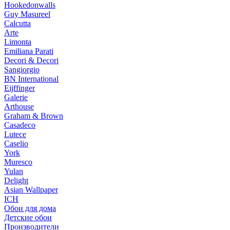
Hookedonwalls
Guy Masureel
Calcutta
Arte
Limonta
Emiliana Parati
Decori & Decori
Sangiorgio
BN International
Eijffinger
Galerie
Arthouse
Graham & Brown
Casadeco
Lutece
Caselio
York
Muresco
Yulan
Delight
Asian Wallpaper
ICH
Обои для дома
Детские обои
Производители