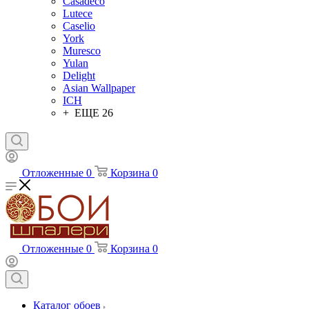
Casadeco
Lutece
Caselio
York
Muresco
Yulan
Delight
Asian Wallpaper
ICH
+ ЕЩЕ 26
Отложенные
0
Корзина
0
Отложенные
0
Корзина
0
Каталог обоев