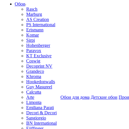
Обои
Rasch
Marburg
AS Creation
PS International
Erismann
Komar
Sirpi
Hohenberger
Paravox
KT Exclusive
Coswig
Decoprint NV
Grandeco
Khroma
Hookedonwalls
Guy Masureel
Calcutta
Arte
Обои для дома
Детские обои
Прои
Limonta
Emiliana Parati
Decori & Decori
Sangiorgio
BN International
Eijffinger