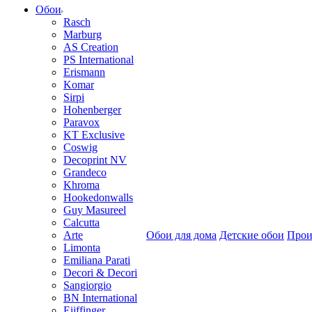
Обои
Rasch
Marburg
AS Creation
PS International
Erismann
Komar
Sirpi
Hohenberger
Paravox
KT Exclusive
Coswig
Decoprint NV
Grandeco
Khroma
Hookedonwalls
Guy Masureel
Calcutta
Arte
Обои для дома
Детские обои
Прои
Limonta
Emiliana Parati
Decori & Decori
Sangiorgio
BN International
Eijffinger