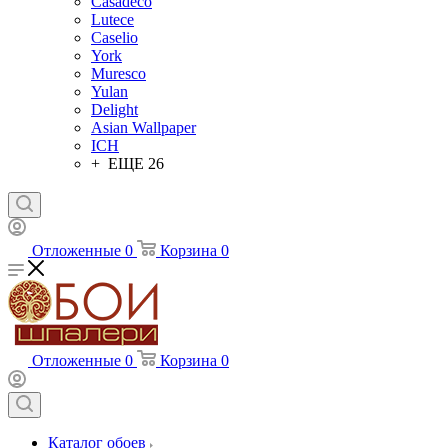
Casadeco
Lutece
Caselio
York
Muresco
Yulan
Delight
Asian Wallpaper
ICH
+ ЕЩЕ 26
Отложенные
0
Корзина
0
Отложенные
0
Корзина
0
Каталог обоев