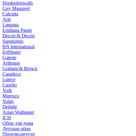
Hookedonwalls
Guy Masureel
Calcutta
Arte
Limonta
Emiliana Parati
Decori & Decori
Sangiorgio
BN International
Eijffinger
Galerie
Arthouse
Graham & Brown
Casadeco
Lutece
Caselio
York
Muresco
Yulan
Delight
Asian Wallpaper
ICH
Обои для дома
Детские обои
Производители