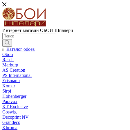
Интернет-магазин ОБОИ-Шпалери
Каталог обоев
Обои
Rasch
Marburg
AS Creation
PS International
Erismann
Komar
Sirpi
Hohenberger
Paravox
KT Exclusive
Coswig
Decoprint NV
Grandeco
Khroma