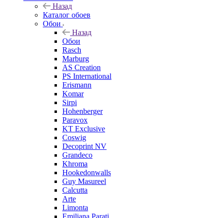
Назад
Каталог обоев
Обои
Назад
Обои
Rasch
Marburg
AS Creation
PS International
Erismann
Komar
Sirpi
Hohenberger
Paravox
KT Exclusive
Coswig
Decoprint NV
Grandeco
Khroma
Hookedonwalls
Guy Masureel
Calcutta
Arte
Limonta
Emiliana Parati