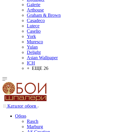
Galerie
Arthouse
Graham & Brown
Casadeco
Lutece
Caselio
York
Muresco
Yulan
Delight
Asian Wallpaper
ICH
+ ЕЩЕ 26
Каталог обоев
Обои
Rasch
Marburg
AS Creation