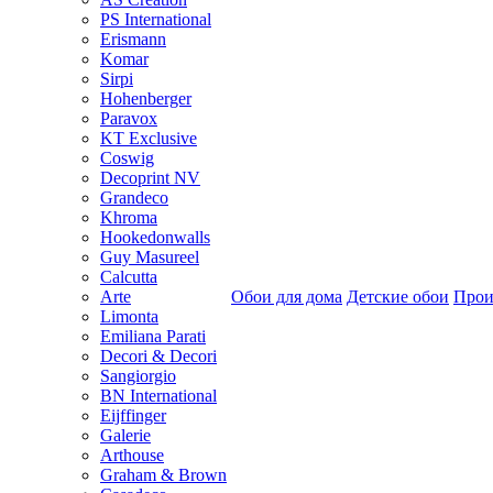
PS International
Erismann
Komar
Sirpi
Hohenberger
Paravox
KT Exclusive
Coswig
Decoprint NV
Grandeco
Khroma
Hookedonwalls
Guy Masureel
Calcutta
Arte
Обои для дома
Детские обои
Прои
Limonta
Emiliana Parati
Decori & Decori
Sangiorgio
BN International
Eijffinger
Galerie
Arthouse
Graham & Brown