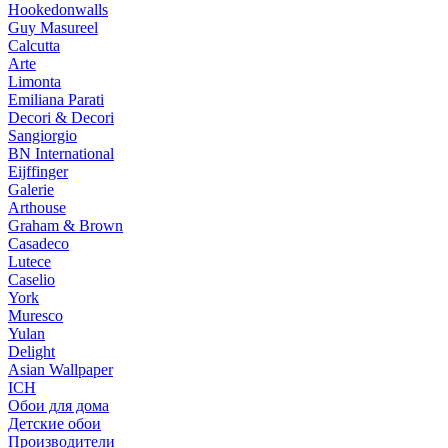
Hookedonwalls
Guy Masureel
Calcutta
Arte
Limonta
Emiliana Parati
Decori & Decori
Sangiorgio
BN International
Eijffinger
Galerie
Arthouse
Graham & Brown
Casadeco
Lutece
Caselio
York
Muresco
Yulan
Delight
Asian Wallpaper
ICH
Обои для дома
Детские обои
Производители