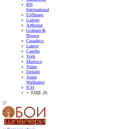
BN
International
Eijffinger
Galerie
Arthouse
Graham &
Brown
Casadeco
Lutece
Caselio
York
Muresco
Yulan
Delight
Asian
Wallpaper
ICH
+ ЕЩЕ 26