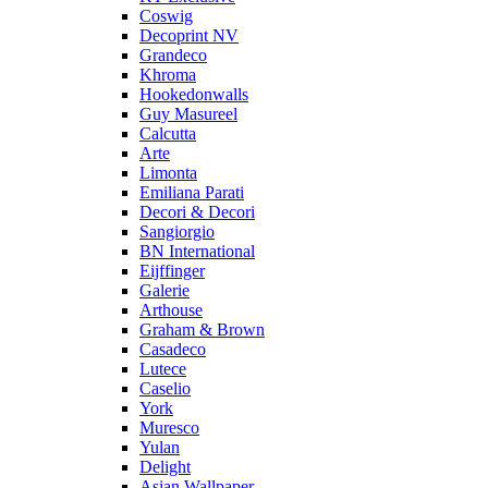
Coswig
Decoprint NV
Grandeco
Khroma
Hookedonwalls
Guy Masureel
Calcutta
Arte
Limonta
Emiliana Parati
Decori & Decori
Sangiorgio
BN International
Eijffinger
Galerie
Arthouse
Graham & Brown
Casadeco
Lutece
Caselio
York
Muresco
Yulan
Delight
Asian Wallpaper