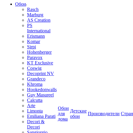
Обои
Rasch
Marburg
AS Creation
PS
International
Erismann
Komar
Sirpi
Hohenberger
Paravox
KT Exclusive
Coswig
Decoprint NV
Grandeco
Khroma
Hookedonwalls
Guy Masureel
Calcutta
Arte
Обои
Limonta
Детские
для
Производители
Стра
Emiliana Parati
обои
дома
Decori &
Decori
Sangiorgio