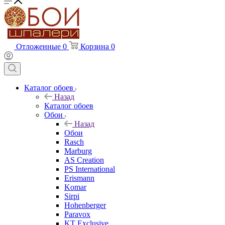
Отложенные
0
Корзина
0
Каталог обоев
Назад
Каталог обоев
Обои
Назад
Обои
Rasch
Marburg
AS Creation
PS International
Erismann
Komar
Sirpi
Hohenberger
Paravox
KT Exclusive