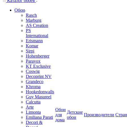
Каталог обоев
Обои
Rasch
Marburg
AS Creation
PS
International
Erismann
Komar
Sirpi
Hohenberger
Paravox
KT Exclusive
Coswig
Decoprint NV
Grandeco
Khroma
Hookedonwalls
Guy Masureel
Calcutta
Arte
Обои
Limonta
Детские
для
Производители
Стра
Emiliana Parati
обои
дома
Decori &