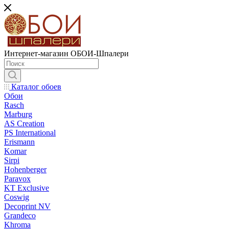
Интернет-магазин ОБОИ-Шпалери
Каталог обоев
Обои
Rasch
Marburg
AS Creation
PS International
Erismann
Komar
Sirpi
Hohenberger
Paravox
KT Exclusive
Coswig
Decoprint NV
Grandeco
Khroma