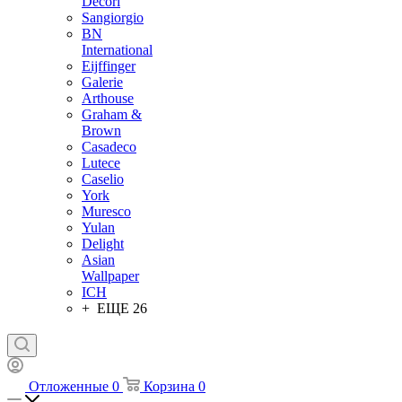
Decori
Sangiorgio
BN
International
Eijffinger
Galerie
Arthouse
Graham &
Brown
Casadeco
Lutece
Caselio
York
Muresco
Yulan
Delight
Asian
Wallpaper
ICH
+ ЕЩЕ 26
Отложенные
0
Корзина
0