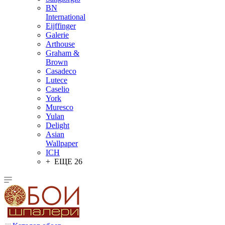
BN
International
Eijffinger
Galerie
Arthouse
Graham &
Brown
Casadeco
Lutece
Caselio
York
Muresco
Yulan
Delight
Asian
Wallpaper
ICH
+ ЕЩЕ 26