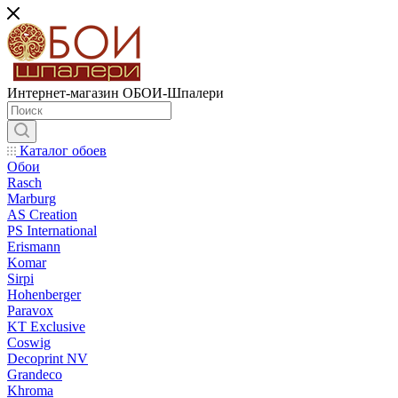
Интернет-магазин ОБОИ-Шпалери
Каталог обоев
Обои
Rasch
Marburg
AS Creation
PS International
Erismann
Komar
Sirpi
Hohenberger
Paravox
KT Exclusive
Coswig
Decoprint NV
Grandeco
Khroma