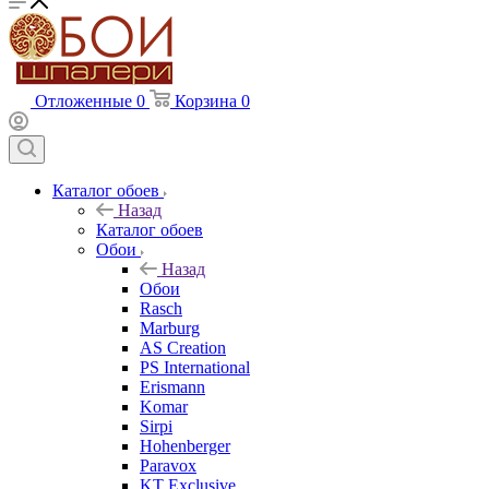
Отложенные
0
Корзина
0
Каталог обоев
Назад
Каталог обоев
Обои
Назад
Обои
Rasch
Marburg
AS Creation
PS International
Erismann
Komar
Sirpi
Hohenberger
Paravox
KT Exclusive