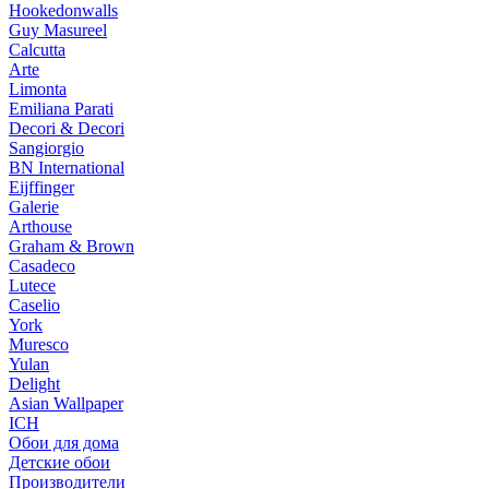
Hookedonwalls
Guy Masureel
Calcutta
Arte
Limonta
Emiliana Parati
Decori & Decori
Sangiorgio
BN International
Eijffinger
Galerie
Arthouse
Graham & Brown
Casadeco
Lutece
Caselio
York
Muresco
Yulan
Delight
Asian Wallpaper
ICH
Обои для дома
Детские обои
Производители