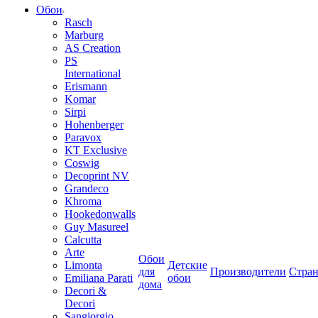
Обои
Rasch
Marburg
AS Creation
PS
International
Erismann
Komar
Sirpi
Hohenberger
Paravox
KT Exclusive
Coswig
Decoprint NV
Grandeco
Khroma
Hookedonwalls
Guy Masureel
Calcutta
Arte
Обои
Limonta
Детские
для
Производители
Стра
Emiliana Parati
обои
дома
Decori &
Decori
Sangiorgio