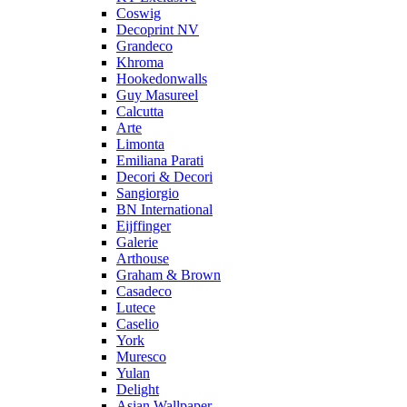
Coswig
Decoprint NV
Grandeco
Khroma
Hookedonwalls
Guy Masureel
Calcutta
Arte
Limonta
Emiliana Parati
Decori & Decori
Sangiorgio
BN International
Eijffinger
Galerie
Arthouse
Graham & Brown
Casadeco
Lutece
Caselio
York
Muresco
Yulan
Delight
Asian Wallpaper