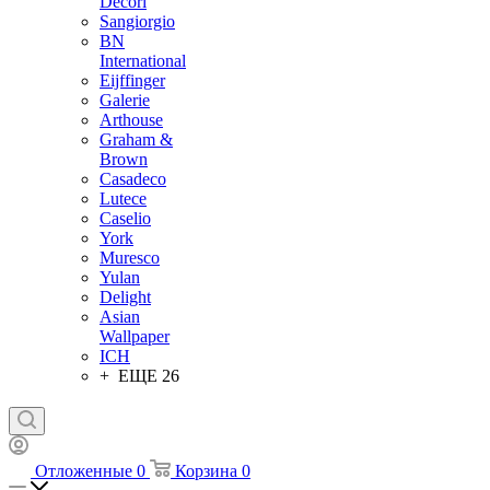
Decori
Sangiorgio
BN
International
Eijffinger
Galerie
Arthouse
Graham &
Brown
Casadeco
Lutece
Caselio
York
Muresco
Yulan
Delight
Asian
Wallpaper
ICH
+ ЕЩЕ 26
Отложенные
0
Корзина
0