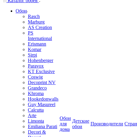
Каталог обоев
Обои
Rasch
Marburg
AS Creation
PS
International
Erismann
Komar
Sirpi
Hohenberger
Paravox
KT Exclusive
Coswig
Decoprint NV
Grandeco
Khroma
Hookedonwalls
Guy Masureel
Calcutta
Arte
Обои
Limonta
Детские
для
Производители
Стра
Emiliana Parati
обои
дома
Decori &