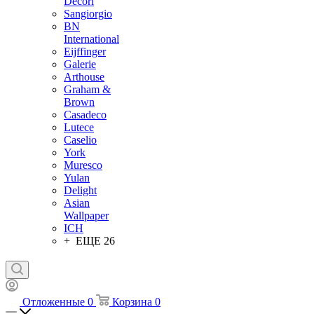
Decori
Sangiorgio
BN
International
Eijffinger
Galerie
Arthouse
Graham &
Brown
Casadeco
Lutece
Caselio
York
Muresco
Yulan
Delight
Asian
Wallpaper
ICH
+ ЕЩЕ 26
Отложенные
0
Корзина
0