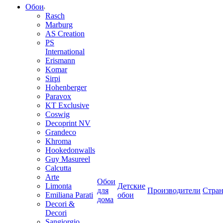
Обои
Rasch
Marburg
AS Creation
PS
International
Erismann
Komar
Sirpi
Hohenberger
Paravox
KT Exclusive
Coswig
Decoprint NV
Grandeco
Khroma
Hookedonwalls
Guy Masureel
Calcutta
Arte
Обои
Limonta
Детские
для
Производители
Стра
Emiliana Parati
обои
дома
Decori &
Decori
Sangiorgio