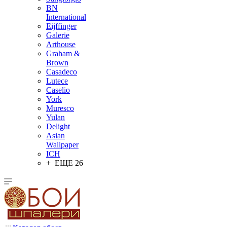
BN
International
Eijffinger
Galerie
Arthouse
Graham &
Brown
Casadeco
Lutece
Caselio
York
Muresco
Yulan
Delight
Asian
Wallpaper
ICH
+ ЕЩЕ 26