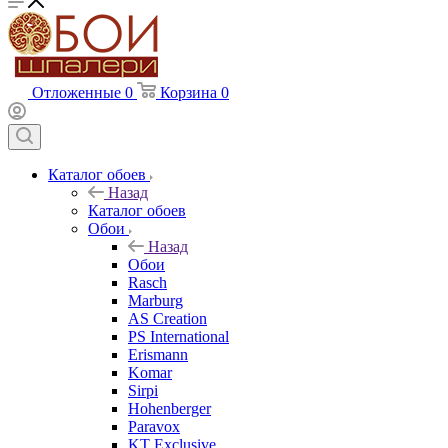
Отложенные
0
Корзина
0
Каталог обоев
Назад
Каталог обоев
Обои
Назад
Обои
Rasch
Marburg
AS Creation
PS International
Erismann
Komar
Sirpi
Hohenberger
Paravox
KT Exclusive