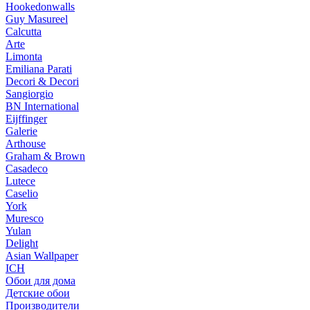
Hookedonwalls
Guy Masureel
Calcutta
Arte
Limonta
Emiliana Parati
Decori & Decori
Sangiorgio
BN International
Eijffinger
Galerie
Arthouse
Graham & Brown
Casadeco
Lutece
Caselio
York
Muresco
Yulan
Delight
Asian Wallpaper
ICH
Обои для дома
Детские обои
Производители