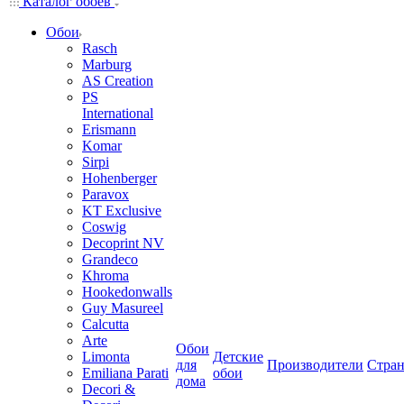
Каталог обоев
Обои
Rasch
Marburg
AS Creation
PS
International
Erismann
Komar
Sirpi
Hohenberger
Paravox
KT Exclusive
Coswig
Decoprint NV
Grandeco
Khroma
Hookedonwalls
Guy Masureel
Calcutta
Arte
Обои
Limonta
Детские
для
Производители
Стра
Emiliana Parati
обои
дома
Decori &