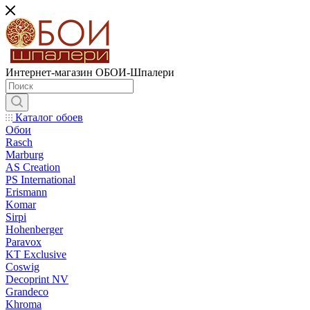
Интернет-магазин ОБОИ-Шпалери
Каталог обоев
Обои
Rasch
Marburg
AS Creation
PS International
Erismann
Komar
Sirpi
Hohenberger
Paravox
KT Exclusive
Coswig
Decoprint NV
Grandeco
Khroma