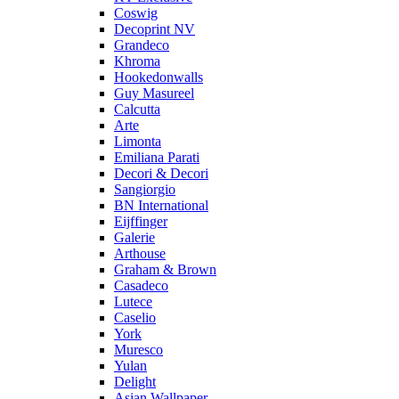
Coswig
Decoprint NV
Grandeco
Khroma
Hookedonwalls
Guy Masureel
Calcutta
Arte
Limonta
Emiliana Parati
Decori & Decori
Sangiorgio
BN International
Eijffinger
Galerie
Arthouse
Graham & Brown
Casadeco
Lutece
Caselio
York
Muresco
Yulan
Delight
Asian Wallpaper