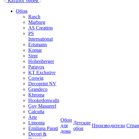
Каталог обоев
Обои
Rasch
Marburg
AS Creation
PS
International
Erismann
Komar
Sirpi
Hohenberger
Paravox
KT Exclusive
Coswig
Decoprint NV
Grandeco
Khroma
Hookedonwalls
Guy Masureel
Calcutta
Arte
Обои
Limonta
Детские
для
Производители
Стра
Emiliana Parati
обои
дома
Decori &