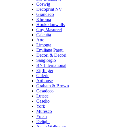
Coswig
Decoprint NV
Grandeco
Khroma
Hookedonwalls
Guy Masureel
Calcutta
Arte
Limonta
Emiliana Parati
Decori & Decori
Sangiorgio
BN International
Eijffinger
Galerie
Arthouse
Graham & Brown
Casadeco
Lutece
Caselio
York
Muresco
Yulan
Delight
Asian Wallpaper