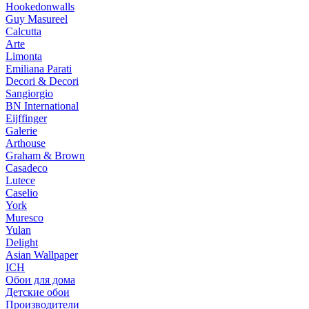
Hookedonwalls
Guy Masureel
Calcutta
Arte
Limonta
Emiliana Parati
Decori & Decori
Sangiorgio
BN International
Eijffinger
Galerie
Arthouse
Graham & Brown
Casadeco
Lutece
Caselio
York
Muresco
Yulan
Delight
Asian Wallpaper
ICH
Обои для дома
Детские обои
Производители