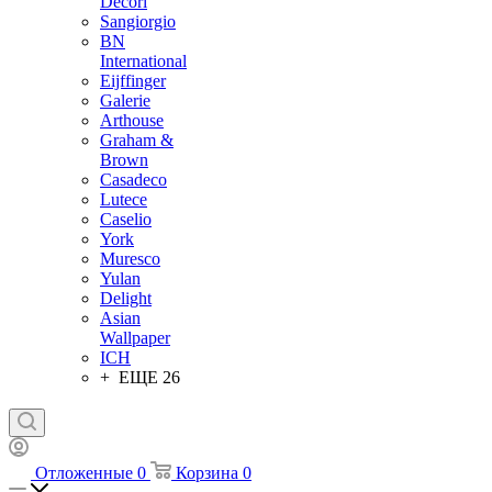
Decori
Sangiorgio
BN
International
Eijffinger
Galerie
Arthouse
Graham &
Brown
Casadeco
Lutece
Caselio
York
Muresco
Yulan
Delight
Asian
Wallpaper
ICH
+ ЕЩЕ 26
Отложенные
0
Корзина
0