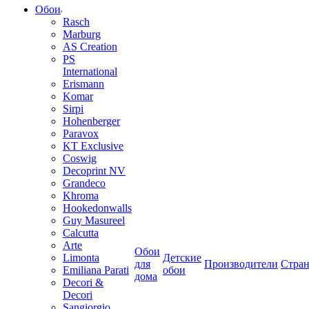
Обои
Rasch
Marburg
AS Creation
PS
International
Erismann
Komar
Sirpi
Hohenberger
Paravox
KT Exclusive
Coswig
Decoprint NV
Grandeco
Khroma
Hookedonwalls
Guy Masureel
Calcutta
Arte
Обои
Limonta
Детские
для
Производители
Стра
Emiliana Parati
обои
дома
Decori &
Decori
Sangiorgio