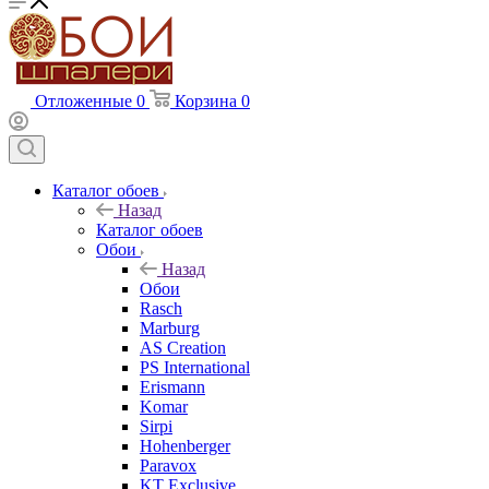
Отложенные
0
Корзина
0
Каталог обоев
Назад
Каталог обоев
Обои
Назад
Обои
Rasch
Marburg
AS Creation
PS International
Erismann
Komar
Sirpi
Hohenberger
Paravox
KT Exclusive