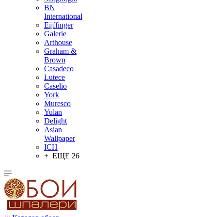
BN
International
Eijffinger
Galerie
Arthouse
Graham &
Brown
Casadeco
Lutece
Caselio
York
Muresco
Yulan
Delight
Asian
Wallpaper
ICH
+ ЕЩЕ 26