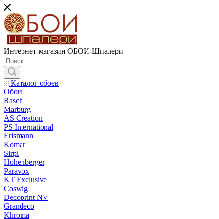
Интернет-магазин ОБОИ-Шпалери
Каталог обоев
Обои
Rasch
Marburg
AS Creation
PS International
Erismann
Komar
Sirpi
Hohenberger
Paravox
KT Exclusive
Coswig
Decoprint NV
Grandeco
Khroma