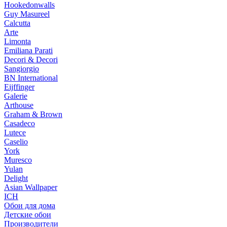
Hookedonwalls
Guy Masureel
Calcutta
Arte
Limonta
Emiliana Parati
Decori & Decori
Sangiorgio
BN International
Eijffinger
Galerie
Arthouse
Graham & Brown
Casadeco
Lutece
Caselio
York
Muresco
Yulan
Delight
Asian Wallpaper
ICH
Обои для дома
Детские обои
Производители