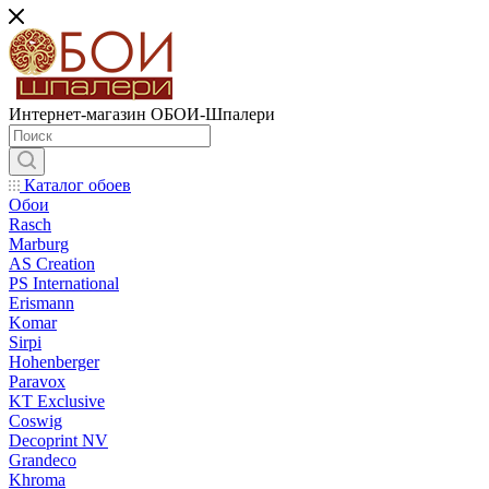
Интернет-магазин ОБОИ-Шпалери
Каталог обоев
Обои
Rasch
Marburg
AS Creation
PS International
Erismann
Komar
Sirpi
Hohenberger
Paravox
KT Exclusive
Coswig
Decoprint NV
Grandeco
Khroma