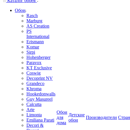
Каталог обоев
Обои
Rasch
Marburg
AS Creation
PS
International
Erismann
Komar
Sirpi
Hohenberger
Paravox
KT Exclusive
Coswig
Decoprint NV
Grandeco
Khroma
Hookedonwalls
Guy Masureel
Calcutta
Arte
Обои
Limonta
Детские
для
Производители
Стра
Emiliana Parati
обои
дома
Decori &