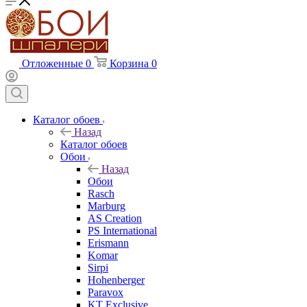
Отложенные
0
Корзина
0
Каталог обоев
Назад
Каталог обоев
Обои
Назад
Обои
Rasch
Marburg
AS Creation
PS International
Erismann
Komar
Sirpi
Hohenberger
Paravox
KT Exclusive