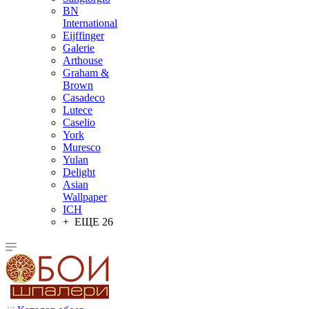
BN
International
Eijffinger
Galerie
Arthouse
Graham &
Brown
Casadeco
Lutece
Caselio
York
Muresco
Yulan
Delight
Asian
Wallpaper
ICH
+ ЕЩЕ 26