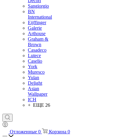
Decori
Sangiorgio
BN
International
Eijffinger
Galerie
Arthouse
Graham &
Brown
Casadeco
Lutece
Caselio
York
Muresco
Yulan
Delight
Asian
Wallpaper
ICH
+ ЕЩЕ 26
Отложенные
0
Корзина
0