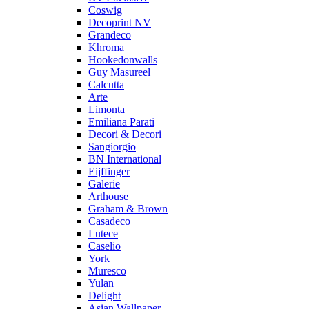
Coswig
Decoprint NV
Grandeco
Khroma
Hookedonwalls
Guy Masureel
Calcutta
Arte
Limonta
Emiliana Parati
Decori & Decori
Sangiorgio
BN International
Eijffinger
Galerie
Arthouse
Graham & Brown
Casadeco
Lutece
Caselio
York
Muresco
Yulan
Delight
Asian Wallpaper