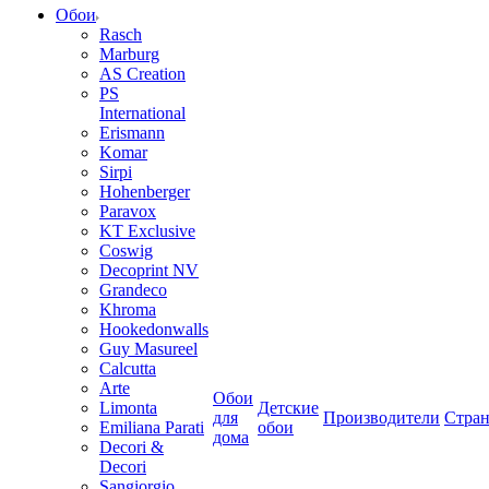
Обои
Rasch
Marburg
AS Creation
PS
International
Erismann
Komar
Sirpi
Hohenberger
Paravox
KT Exclusive
Coswig
Decoprint NV
Grandeco
Khroma
Hookedonwalls
Guy Masureel
Calcutta
Arte
Обои
Limonta
Детские
для
Производители
Стра
Emiliana Parati
обои
дома
Decori &
Decori
Sangiorgio